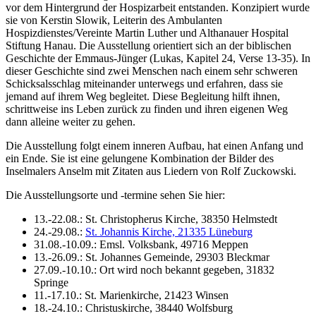
vor dem Hintergrund der Hospizarbeit entstanden. Konzipiert wurde
sie von Kerstin Slowik, Leiterin des Ambulanten
Hospizdienstes/Vereinte Martin Luther und Althanauer Hospital
Stiftung Hanau. Die Ausstellung orientiert sich an der biblischen
Geschichte der Emmaus-Jünger (Lukas, Kapitel 24, Verse 13-35). In
dieser Geschichte sind zwei Menschen nach einem sehr schweren
Schicksalsschlag miteinander unterwegs und erfahren, dass sie
jemand auf ihrem Weg begleitet. Diese Begleitung hilft ihnen,
schrittweise ins Leben zurück zu finden und ihren eigenen Weg
dann alleine weiter zu gehen.
Die Ausstellung folgt einem inneren Aufbau, hat einen Anfang und
ein Ende. Sie ist eine gelungene Kombination der Bilder des
Inselmalers Anselm mit Zitaten aus Liedern von Rolf Zuckowski.
Die Ausstellungsorte und -termine sehen Sie hier:
13.-22.08.: St. Christopherus Kirche, 38350 Helmstedt
24.-29.08.:
St. Johannis Kirche, 21335 Lüneburg
31.08.-10.09.: Emsl. Volksbank, 49716 Meppen
13.-26.09.: St. Johannes Gemeinde, 29303 Bleckmar
27.09.-10.10.: Ort wird noch bekannt gegeben, 31832
Springe
11.-17.10.: St. Marienkirche, 21423 Winsen
18.-24.10.: Christuskirche, 38440 Wolfsburg