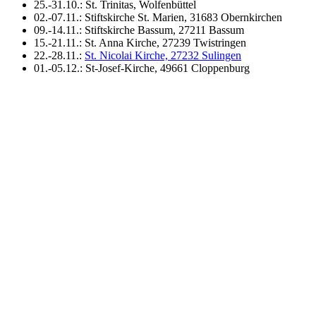
25.-31.10.: St. Trinitas, Wolfenbüttel
02.-07.11.: Stiftskirche St. Marien, 31683 Obernkirchen
09.-14.11.: Stiftskirche Bassum, 27211 Bassum
15.-21.11.: St. Anna Kirche, 27239 Twistringen
22.-28.11.:
St. Nicolai Kirche, 27232 Sulingen
01.-05.12.: St-Josef-Kirche, 49661 Cloppenburg